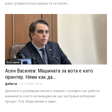
рано сутринта под охрана те са поели...
България
Асен Василев: Машината за вота е като
принтер. Няма как да...
Дебати
-
27.10.2023, 19:10
Доколкото разбирам някой е снимал с телефон как работи
машината, което не виждам как ще застраши изборния
процес. Тя в общи линии е един...