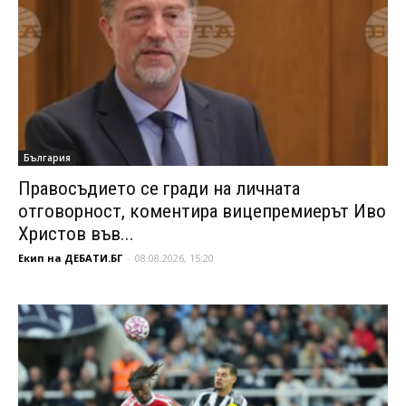
България
Правосъдието се гради на личната
отговорност, коментира вицепремиерът Иво
Христов във...
Екип на ДЕБАТИ.БГ
-
08.08.2026, 15:20