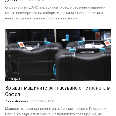
Справката на ДАНС, заради която беше отменен машинният
вот в навечерието на изборите, е пълна с непроверени и
неверни данни. Това се посочва в позиция...
България
Връщат машините за гласуване от страната в
София
Лина Иванова
-
28.10.2023, 15:10
Машините, предназначени за изборния процес в Пловдив и
Варна, са върнати в София. От полицията потвърдиха, че