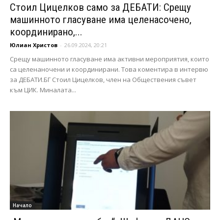
Стоил Цицелков само за ДЕБАТИ: Срещу
машинното гласуване има целенасочено,
координирано,...
Юлиан Христов
-
26.09.2024, 20:21
Срещу машинното гласуване има активни мероприятия, които
са целенаночени и координирани. Това коментира в интервю
за ДЕБАТИ.БГ Стоил Цицелков, член на Обществения съвет
към ЦИК. Миналата...
Начало