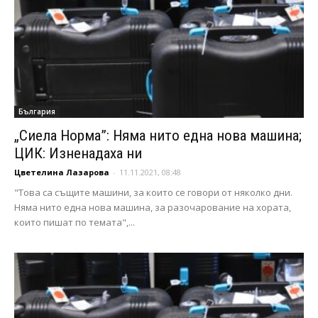
България
„Сиела Норма”: Няма нито една нова машина;
ЦИК: Изненадаха ни
Цветелина Лазарова
-
11.11.2021, 08:48
"Това са същите машини, за които се говори от няколко дни.
Няма нито една нова машина, за разочарование на хората,
които пишат по темата",...