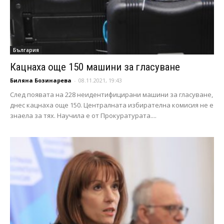
България
Кацнаха още 150 машини за гласуване
Биляна Бозинарева
-
08.11.2021, 19:43
След появата на 228 неидентифицирани машини за гласуване,
днес кацнаха още 150. Централната избирателна комисия не е
знаела за тях. Научила е от Прокуратурата....