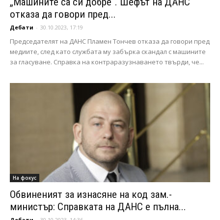
„Машините са си добре“. Шефът на ДАНС
отказа да говори пред...
Дебати
-
30.10.2023, 17:19
Председателят на ДАНС Пламен Тончев отказа да говори пред
медиите, след като службата му забърка скандал с машините
за гласуване. Справка на контраразузнаването твърди, че...
На фокус
Обвиненият за изнасяне на код зам.-
министър: Справката на ДАНС е пълна...
Дебати
-
30.10.2023, 14:36