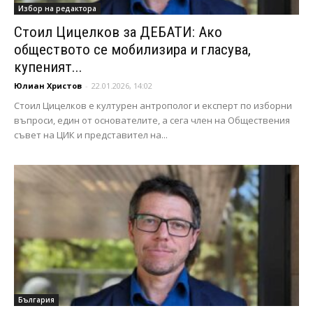
Избор на редактора
Стоил Цицелков за ДЕБАТИ: Ако
обществото се мобилизира и гласува,
купеният...
Юлиан Христов
-
22.01.2026, 14:02
Стоил Цицелков е културен антрополог и експерт по изборни
въпроси, един от основателите, а сега член на Обществения
съвет на ЦИК и представител на...
България