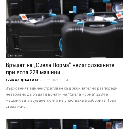
България
Връщат на „Сиела Норма“ неизползваните
при вота 228 машини
Екип на ДЕБАТИ.БГ
-
30.11.2021, 13:54
Върховният административен съд окончателно разпореди
незабавно да бъдат върнати на "Сиела Норма" 228-те
машини за гласуване, които не участваха в изборите. Това
става ясно...