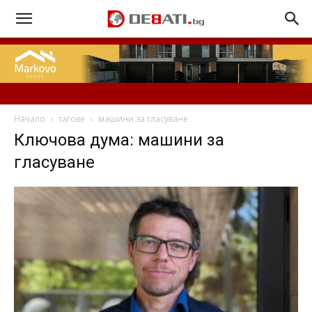
Начало
тагове
машини за гласуване
Ключова дума: машини за
гласуване