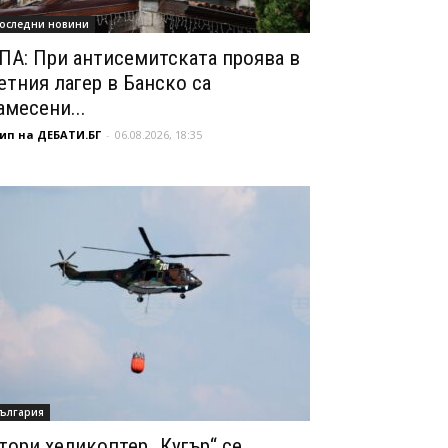
оследни новини
ПА: При антисемитската проява в
етния лагер в Банско са
амесени...
ип на ДЕБАТИ.БГ
-
06.08.2026, 18:35
ългария
тори хеликоптер „Кугър“ се