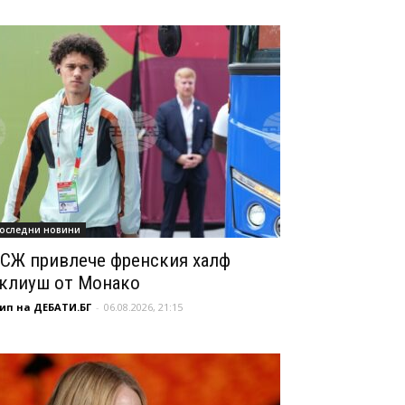
оследни новини
СЖ привлече френския халф
клиуш от Монако
ип на ДЕБАТИ.БГ
-
06.08.2026, 21:15