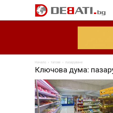
Начало
тагове
пазаруване
Ключова дума: пазар