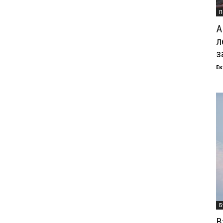
П
А
л
з
Ек
Б
В