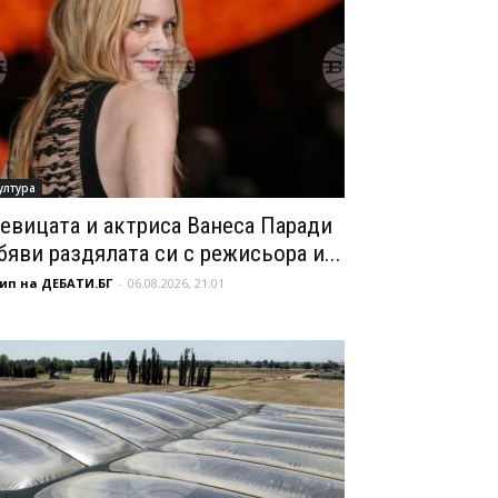
ултура
евицата и актриса Ванеса Паради
бяви раздялата си с режисьора и...
ип на ДЕБАТИ.БГ
-
06.08.2026, 21:01