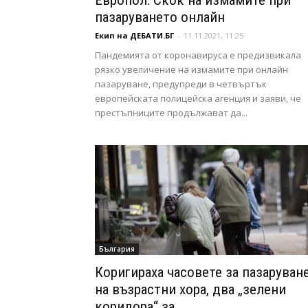
Европол: Скок на измамите при
пазаруването онлайн
Екип на ДЕБАТИ.БГ
-
11.11.2021, 11:25
Пандемията от коронавируса е предизвикала
рязко увеличение на измамите при онлайн
пазаруване, предупреди в четвъртък
европейската полицейска агенция и заяви, че
престъпниците продължават да...
България
Коригираха часовете за пазаруван
на възрастни хора, два „зелени
коридора“ за...