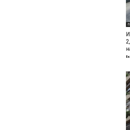
П
И
2
на
Ек