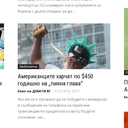
четвъртък /22 ноември/, като купувачите се
бориха с дълги опашки, за да...
Любопитно
П
Американците харчат по $450
П
я
годишно на „пияна глава”
А
Екип на ДЕБАТИ.БГ
-
07.03.2018, 20:37
Ек
Ако ви се е случвало да се събудите с махмурлук
и съобщения на телефона за сериозни
трансакции по кредитната карта, бъдете
спокойни - не...