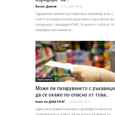
Васил Димов
-
13.11.2020, 18:45
Здравният министър коригира заповедта си, с
която се казва кога възрастните хора могат да
пазаруват, предаде БГНЕС. В сила от събота, 14
ноември, магазините...
Любопитно
Може ли пазаруването с ръкавици
да се окаже по-опасно от това...
Екип на ДЕБАТИ.БГ
-
14.04.2020, 18:21
Едва ли в момента можете да видите някого в
супермаркета, който да не носи ръкавици за