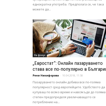
еднократна употреба. Предполага се, че така
можете да...
На фокус
„Евростат”: Онлайн пазаруването
става все по-популярно в Българи
Рени Никифорова
-
10.04.2018, 11:58
Пазаруването онлайн добива все по-голяма
популярност сред европейците. Удобството да
купуваш по всяко време и навсякъде до голяма
степен предопределя увеличаващото се
потребление на...