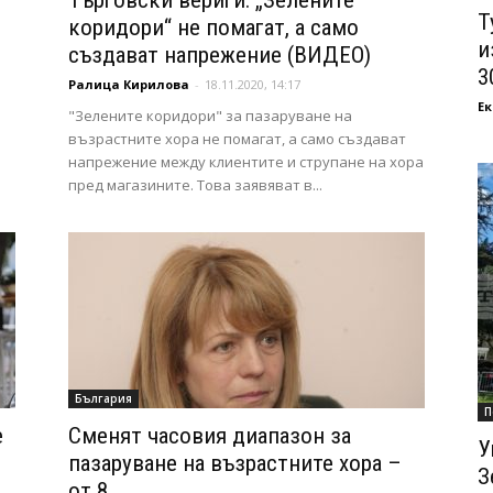
Търговски вериги: „Зелените
Т
коридори“ не помагат, а само
и
създават напрежение (ВИДЕО)
3
Ралица Кирилова
-
18.11.2020, 14:17
Ек
"Зелените коридори" за пазаруване на
възрастните хора не помагат, а само създават
напрежение между клиентите и струпане на хора
пред магазините. Това заявяват в...
България
П
е
Сменят часовия диапазон за
У
пазаруване на възрастните хора –
З
от 8...