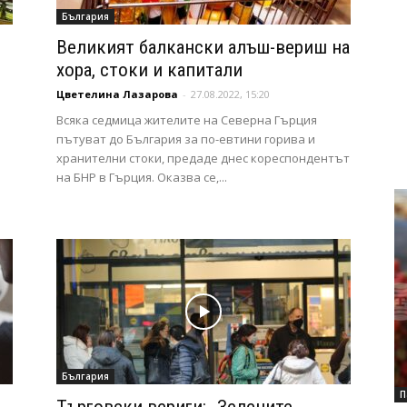
България
Великият балкански алъш-вериш на
хора, стоки и капитали
Цветелина Лазарова
-
27.08.2022, 15:20
Всяка седмица жителите на Северна Гърция
пътуват до България за по-евтини горива и
хранителни стоки, предаде днес кореспондентът
на БНР в Гърция. Оказва се,...
България
П