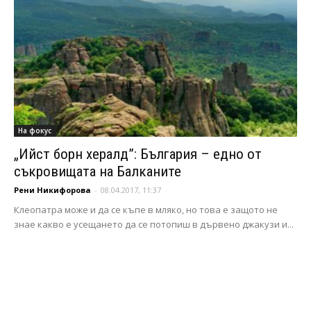
На фокус
„Ийст борн хералд”: България – едно от
съкровищата на Балканите
Рени Никифорова
-
08.04.2017, 11:37
Клеопатра може и да се къпе в мляко, но това е защото не
знае какво е усещането да се потопиш в дървено джакузи и...