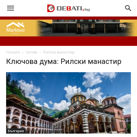
Начало
тагове
Рилски манастир
Ключова дума: Рилски манастир
България