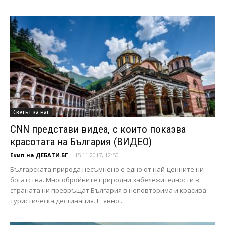
Свeтът за нас
CNN представи видеа, с които показва
красотата на България (ВИДЕО)
Екип на ДЕБАТИ.БГ
-
15.11.2017, 12:50
Българската природа несъмнено е едно от най-ценните ни
богатства. Многобройните природни забележителности в
страната ни превръщат България в неповторима и красива
туристическа дестинация. Е, явно...