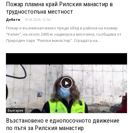
Пожар пламна край Рилския манастир в
трудностопъна местност
Дебати
-
18.08.2024, 12:54
Пожар е възникнал малко преди обяд в района на язовир
"Калин", на около 2400 м. надморска височина, съобщава от
Природен парк "Рилски манастир". Сградата на...
България
Възстановено е еднопосочното движение
по пътя за Рилския манастир