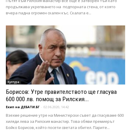
Пътят към Рилския манастир все още е затворен тъй като
продължава укрепването на подпорната стена, от която
вчера падна огромен скален къс. Скалата е...
Култура
Борисов: Утре правителството ще гласува
600 000 лв. помощ за Рилския...
Екип на ДЕБАТИ.БГ
-
02.06.2020, 14:42
Взехме решение утре на Министерски съвет да гласуваме 600
хиляди лева за Рилския манастир. Това обяви премиерът
Бойко Борисов, който посети светата обител. Парите...