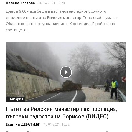
Павела Костова
-
02.04.2021, 17:28
Днес в 9.00 часа беше възстановено еднопосочното
движение по пътя за Рилския манастир. Това съобщиха от
Областното пътно управление в Кюстендил. В района на
срутището...
България
Пътят за Рилския манастир пак пропадна,
въпреки радостта на Борисов (ВИДЕО)
Екип на ДЕБАТИ.БГ
-
10.01.2021, 16:32