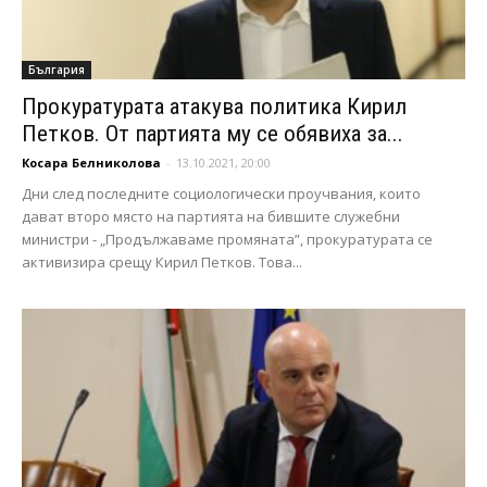
България
Прокуратурата атакува политика Кирил
Петков. От партията му се обявиха за...
Косара Белниколова
-
13.10.2021, 20:00
Дни след последните социологически проучвания, които
дават второ място на партията на бившите служебни
министри - „Продължаваме промяната”, прокуратурата се
активизира срещу Кирил Петков. Това...