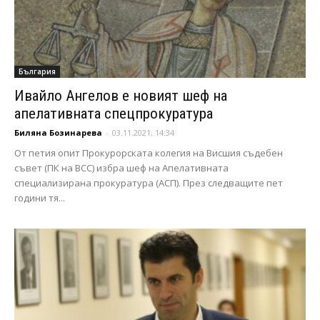
България
Ивайло Ангелов е новият шеф на
апелативната спецпрокуратура
Биляна Бозинарева
-
03.11.2021, 14:34
От петия опит Прокурорската колегия на Висшия съдебен
съвет (ПК на ВСС) избра шеф на Апелативната
специализирана прокуратура (АСП). През следващите пет
години тя...