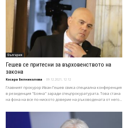
България
Гешев се притесни за върховенството на
закона
Косара Белниколова
-
09.12.2021, 12:12
Главният прокурор Иван Гешев свика специална конференция
в резиденция "Бояна" заради спецпрокуратурата. Това стана
на фона на все по-ниското доверие на ръководената от него...