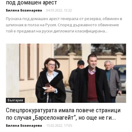
под домашен арест
Биляна Бозинарева
-
04.03.2022, 12:22
Пуснаха под домашен арест генерала от резерва, обвинен в
шпионаж в полза на Русия. Според държавното обвинение
той е предавал на руски дипломати класифицирана...
България
Спецпрокуратурата имала повече страници
по случая „Барселонагейт“, но още не ги...
Биляна Бозинарева
-
15.02.2022, 17:05