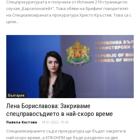
Спецпрокуратурата е получила от Испания 219 страници по
случая „Барселонагейт“. Това обяви на брифинг говорителят
на Специализираната прокуратура Христо Кръстев. Това са с
цели...
България
Лена Бориславова: Закриваме
спецправосъдието в най-скоро време
Павела Костова
-
18.01.2022, 19:43
Специализираните съд и прокуратура ще бъдат закрити в
най-скоро време, а КПКОНПИ ще бъде разделен на две