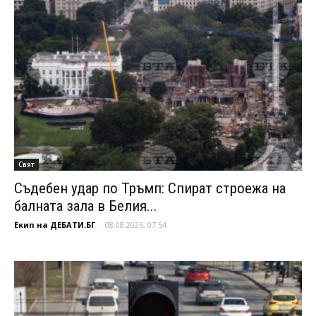
Свят
Съдебен удар по Тръмп: Спират строежа на
балната зала в Белия...
Екип на ДЕБАТИ.БГ
-
08.08.2026, 07:54