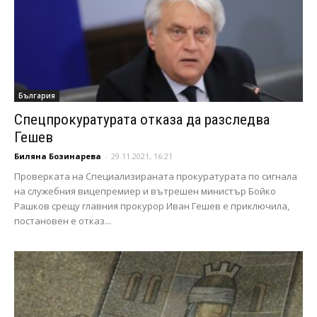
България
Спецпрокуратурата отказа да разследва
Гешев
Биляна Бозинарева
-
29.11.2021, 16:21
Проверката на Специализираната прокуратурата по сигнала
на служебния вицепремиер и вътрешен министър Бойко
Рашков срещу главния прокурор Иван Гешев е приключила,
постановен е отказ...