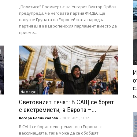
„Политико” Премиерът на Унгария Виктор Орбан
предупреди, че неговата партия ФИДЕС ще
напусне Групата на Европейската народна
партия (ЕНП) в Европейския парламент вместо да
приеме...
П
И
о
с.
На фокус
Ек
Световният печат: В САЩ се борят
с екстремисти, в Европа –...
Косара Белниколова
-
28.01.2021, 11:32
В САЩ се борят с екстремисти, в Европа - с
ваксинацията, така може да се обобщят
е