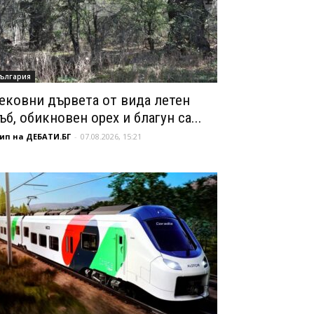
ългария
ековни дървета от вида летен
ъб, обикновен орех и благун са...
ип на ДЕБАТИ.БГ
-
07.08.2026, 15:21