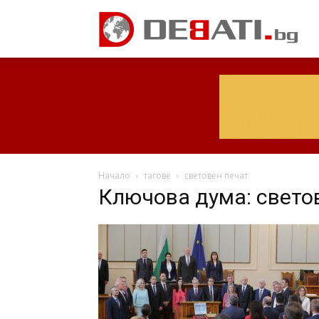
Начало
тагове
световен печат
Ключова дума: свето