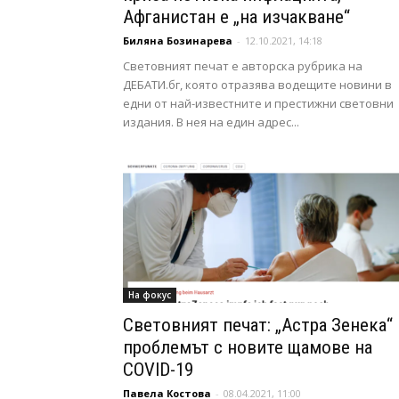
Афганистан е „на изчакване“
Биляна Бозинарева
-
12.10.2021, 14:18
Световният печат е авторска рубрика на
ДЕБАТИ.бг, която отразява водещите новини в
едни от най-известните и престижни световни
издания. В нея на един адрес...
На фокус
Световният печат: „Астра Зенека“ 
проблемът с новите щамове на
COVID-19
Павела Костова
-
08.04.2021, 11:00