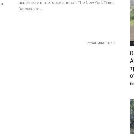
акцентите в световния печат. The New York Times
ти
Заплаха от...
страница 1 на 2
П
О
А
т
о
Ек