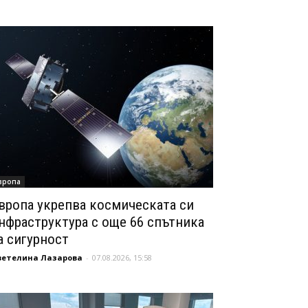
вропа
вропа укрепва космическата си
нфраструктура с още 66 спътника
а сигурност
ветелина Лазарова
-
07.08.2026, 15:58