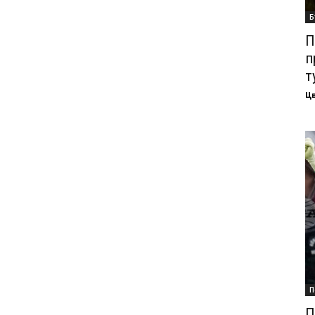
Б
П
п
т
Ц
П
П