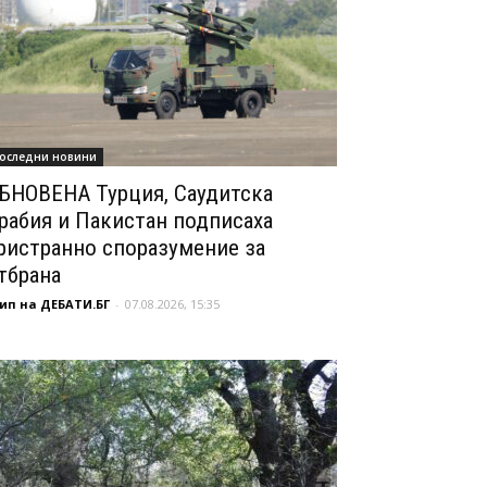
оследни новини
БНОВЕНА Турция, Саудитска
рабия и Пакистан подписаха
ристранно споразумение за
тбрана
ип на ДЕБАТИ.БГ
-
07.08.2026, 15:35