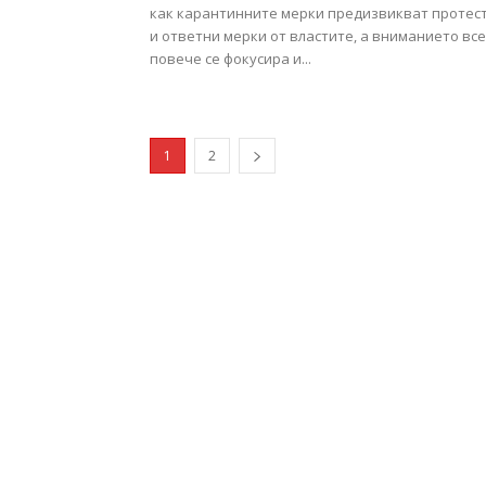
как карантинните мерки предизвикват протес
и ответни мерки от властите, а вниманието все
повече се фокусира и...
1
2