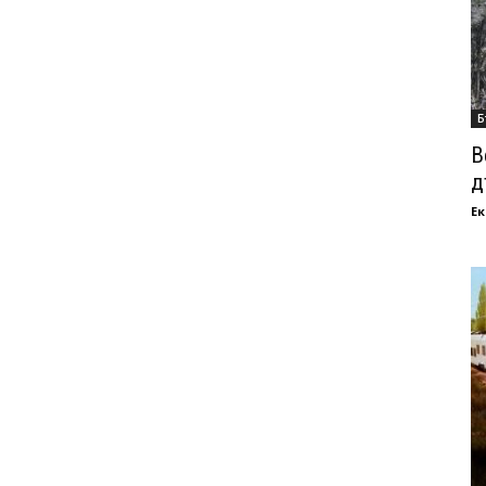
Б
В
д
Ек