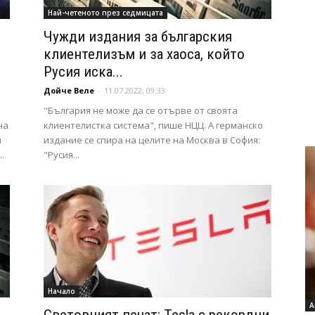
Най-четеното през седмицата
Чужди издания за българския
клиентелизъм и за хаоса, който
Русия иска...
Дойче Веле
-
11.07.2022, 09:33
"България не може да се отърве от своята
на
клиентелистка система", пише НЦЦ. А германско
и
издание се спира на целите на Москва в София:
.
"Русия...
Начало
А