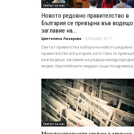
Свeтът за нас
Новото редовно правителство в
България се превърна във водещо
заглавие на...
Цветелина Лазарова
-
07.06.2023, 12:17
Светът приветства избора на новото редовно
правителство в България, като това се превър
във водещо заглавие на редица международн
медии. Европейските лидери също поздравиха..
Свeтът за нас