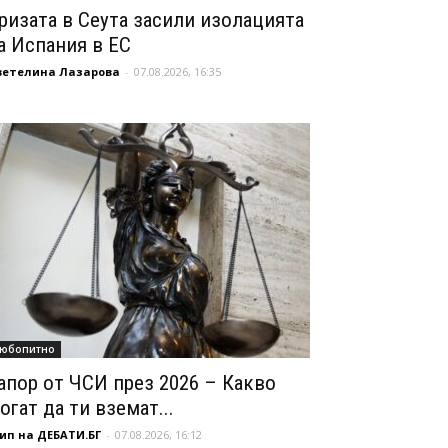
ризата в Сеута засили изолацията
а Испания в ЕС
ветелина Лазарова
-
07.08.2026, 16:35
юбопитно
апор от ЧСИ през 2026 – Какво
огат да ти вземат...
ип на ДЕБАТИ.БГ
-
07.08.2026, 16:12