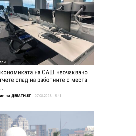
ари
кономиката на САЩ неочаквано
тчете спад на работните с места
..
ип на ДЕБАТИ.БГ
-
07.08.2026, 15:41