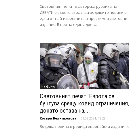
Световният печат е авторска рубрика на
ДЕБАТИ.бг, която отразява водещите новини в
едни от най-известните и престижни световни
издания. В нея на един адрес...
На фокус
Световният печат: Европа се
бунтува срещу ковид ограничения,
докато oстава на...
Косара Белниколова
-
01.02.2021, 12:28
Водеща новина в редица европейски издания 