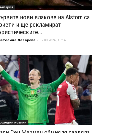
ългария
ървите нови влакове на Alstom са
риети и ще рекламират
уристическите...
ветелина Лазарова
-
07.08.2026, 15:14
оследни новини
ари Сен Жермен обмисля раздяла