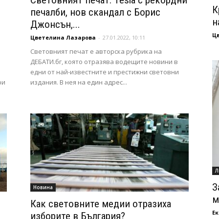
Световният печат: Tesla с рекордни
К
печалби, нов скандал с Борис
н
Джонсън,...
Ц
Цветелина Лазарова
-
27.01.2022, 10:11
Световният печат е авторска рубрика на
ДЕБАТИ.бг, която отразява водещите новини в
едни от най-известните и престижни световни
ри
издания. В нея на един адрес...
Л
З
Новина
м
Как световните медии отразиха
Ек
изборите в България?