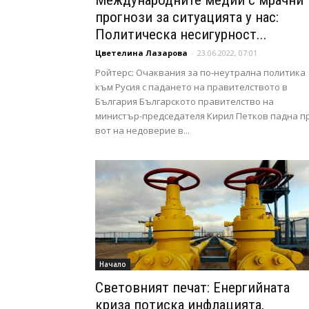
Международните медии с мрачни
прогнози за ситуацията у нас:
Политическа несигурност...
Цветелина Лазарова
-
23.06.2022, 07:01
Ройтерс: Очаквания за по-неутрална политика
към Русия с падането на правителството в
България Българското правителство на
министър-председателя Кирил Петков падна п
вот на недоверие в...
Начало
Световният печат: Енергийната
криза потиска инфлацията,