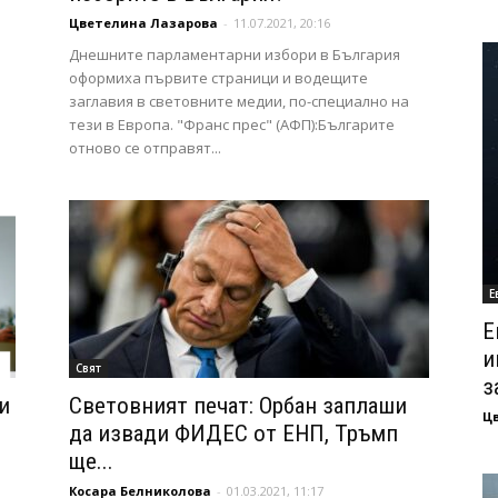
Цветелина Лазарова
-
11.07.2021, 20:16
Днешните парламентарни избори в България
оформиха първите страници и водещите
заглавия в световните медии, по-специално на
тези в Европа. "Франс прес" (АФП):Българите
отново се отправят...
Е
Е
и
Свят
з
и
Световният печат: Орбан заплаши
Ц
да извади ФИДЕС от ЕНП, Тръмп
ще...
Косара Белниколова
-
01.03.2021, 11:17