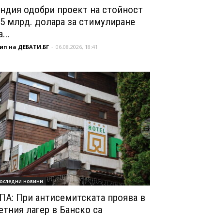
ндия одобри проект на стойност
,5 млрд. долара за стимулиране
...
ип на ДЕБАТИ.БГ
-
06.08.2026, 18:41
оследни новини
ПА: При антисемитската проява в
етния лагер в Банско са