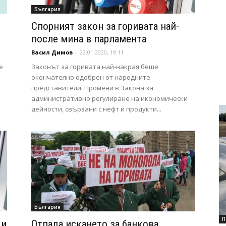
България
Спорният закон за горивата най-
после мина в парламента
Васил Димов
-
22.01.2020, 19:11
е
Законът за горивата най-накрая беше
окончателно одобрен от народните
представители. Промени в Закона за
административно регулиране на икономически
дейности, свързани с нефт и продукти...
България
П
 и
Отпада искането за банкова