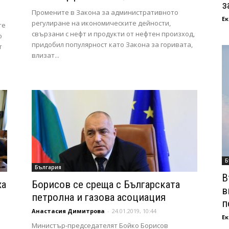
з
Промените в Закона за административното
Ек
регулиране на икономическите дейности,
те
свързани с нефт и продукти от нефтен произход,
о
придобил популярност като Закона за горивата,
т
влизат...
Б
България
В
ха
Борисов се среща с Българската
в
петролна и газова асоциация
п
Анастасия Димитрова
-
24.01.2019, 10:44
Ек
Министър-председателят Бойко Борисов