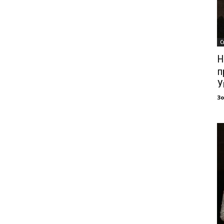
С
Н
п
У
З