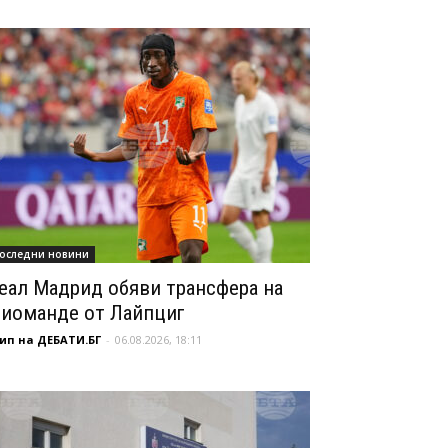
оследни новини
еал Мадрид обяви трансфера на
иоманде от Лайпциг
ип на ДЕБАТИ.БГ
-
06.08.2026, 18:11