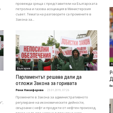
и
провежда среща с представители на Българската
о
петролна и газова асоциация в Министерския
съвет. Темата на разговорите са промените в
Закона за...
П
България
Р
Парламентът решава дали да
Д
отложи Закона за горивата
Ек
Рени Никифорова
-
23.01.2019, 07:26
Промените в Закона за административното
е”,
регулиране на икономическите дейности,
свързани с нефт и продукти от нефтен произход,