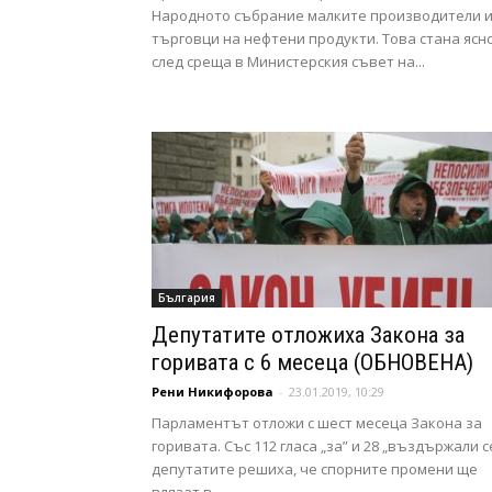
Народното събрание малките производители 
търговци на нефтени продукти. Това стана ясн
след среща в Министерския съвет на...
България
Депутатите отложиха Закона за
горивата с 6 месеца (ОБНОВЕНА)
Рени Никифорова
-
23.01.2019, 10:29
Парламентът отложи с шест месеца Закона за
горивата. Със 112 гласа „за” и 28 „въздържали с
депутатите решиха, че спорните промени ще