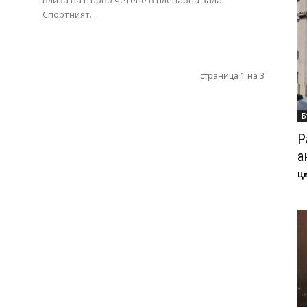
влиза на първо четене в пленарна зала.
Спортният...
страница 1 на 3
Б
Р
а
Ц