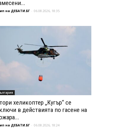
амесени...
ип на ДЕБАТИ.БГ
-
06.08.2026, 18:35
ългария
тори хеликоптер „Кугър“ се
ключи в действията по гасене на
ожара...
ип на ДЕБАТИ.БГ
-
06.08.2026, 18:24