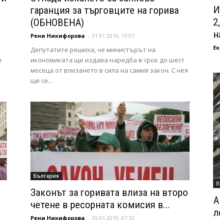
И
гаранция за търговците на горива
2
(ОБНОВЕНА)
на
Рени Никифорова
-
31.01.2019, 15:07
Ек
Депутатите решиха, че министърът на
е
икономиката ще издава наредба в срок до шест
месеца от влизането в сила на самия закон. С нея
ще се...
България
П
Законът за горивата влиза на второ
А
четене в ресорната комисия в...
л
Рени Никифорова
-
29.01.2019, 07:32