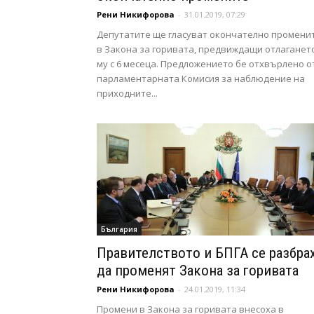
Рени Никифорова
-
31.01.2019, 07:29
Депутатите ще гласуват окончателно промени
в Закона за горивата, предвиждащи отлаганет
му с 6 месеца. Предложението бе отхвърлено о
парламентарната Комисия за наблюдение на
приходните...
България
Правителството и БПГА се разбра
да променят Закона за горивата
Рени Никифорова
-
24.01.2019, 11:34
Промени в Закона за горивата внесоха в