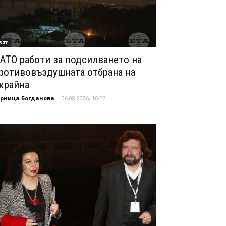
вят
АТО работи за подсилването на
ротивовъздушната отбрана на
крайна
орница Богданова
-
06.08.2026, 16:27