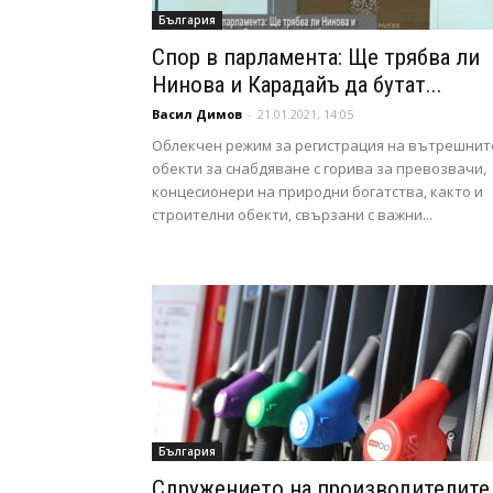
България
Спор в парламента: Ще трябва ли
Нинова и Карадайъ да бутат...
Васил Димов
-
21.01.2021, 14:05
Облекчен режим за регистрация на вътрешнит
обекти за снабдяване с горива за превозвачи,
концесионери на природни богатства, както и
строителни обекти, свързани с важни...
България
Сдружението на производителите