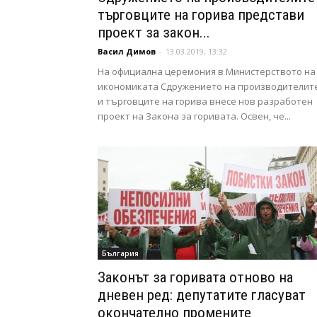
търговците на горива представи
проект за закон...
Васил Димов
-
13.03.2019, 13:32
На официална церемония в Министерството на
икономиката Сдружението на производителит
и търговците на горива внесе нов разработен
проект на Закона за горивата. Освен, че...
България
Законът за горивата отново на
дневен ред: депутатите гласуват
окончателно промените