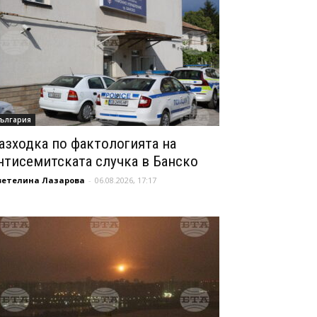
ългария
азходка по фактологията на
нтисемитската случка в Банско
ветелина Лазарова
-
06.08.2026, 17:17