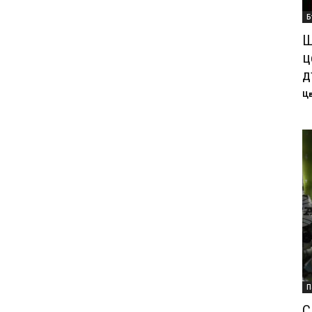
Б
Ш
ц
д
Ц
П
С