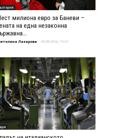
ългария
ест милиона евро за Баневи –
ената на една незаконна
ържавна...
ветелина Лазарова
-
06.08.2026, 15:47
ари
падът на италианското