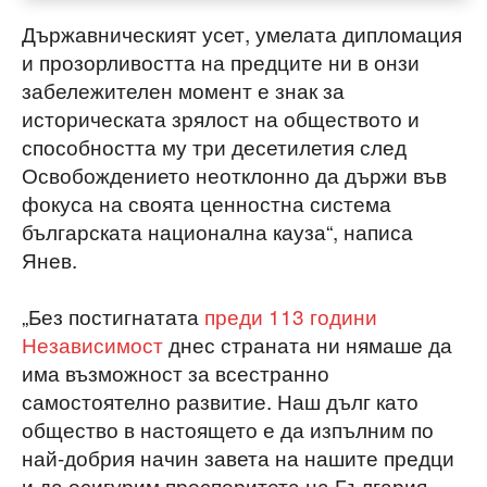
Държавническият усет, умелата дипломация
и прозорливостта на предците ни в онзи
забележителен момент е знак за
историческата зрялост на обществото и
способността му три десетилетия след
Освобождението неотклонно да държи във
фокуса на своята ценностна система
българската национална кауза“, написа
Янев.
„Без постигнатата
преди 113 години
Независимост
днес страната ни нямаше да
има възможност за всестранно
самостоятелно развитие. Наш дълг като
общество в настоящето е да изпълним по
най-добрия начин завета на нашите предци
и да осигурим просперитета на България.