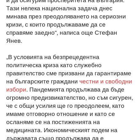
Тази нелека национална задача днес
минава през преодоляването на сериозни
кризи, с които продължаваме да се
справяме заедно“, написа още Стефан
Янев.
„В условията на безпрецедентна
политическа криза като служебно
правителство сме призвани да гарантираме
на българските граждани
честни и свободни
избори
. Пандемията продължава да бъде
огромно предизвикателство, но съм сигурен,
че с общи усилия ще го преодолеем, като
имаме отговорно отношение и като се
осланяме се на постиженията на
медицината. Икономическият подем на
държавата също продължава да е