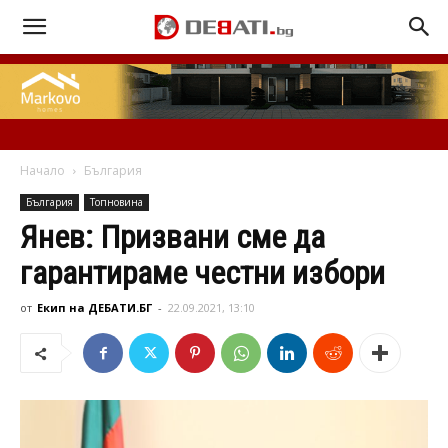
Начало
България
България
Топновина
Янев: Призвани сме да
гарантираме честни избори
от
Екип на ДЕБАТИ.БГ
-
22.09.2021, 13:10