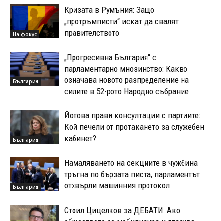
Кризата в Румъния: Защо
„протръмписти“ искат да свалят
правителството
На фокус
„Прогресивна България“ с
парламентарно мнозинство: Какво
означава новото разпределение на
България
силите в 52-рото Народно събрание
Йотова прави консултации с партиите:
Кой печели от протакането за служебен
кабинет?
България
Намаляването на секциите в чужбина
тръгна по бързата писта, парламентът
отхвърли машинния протокол
България
Стоил Цицелков за ДЕБАТИ: Ако