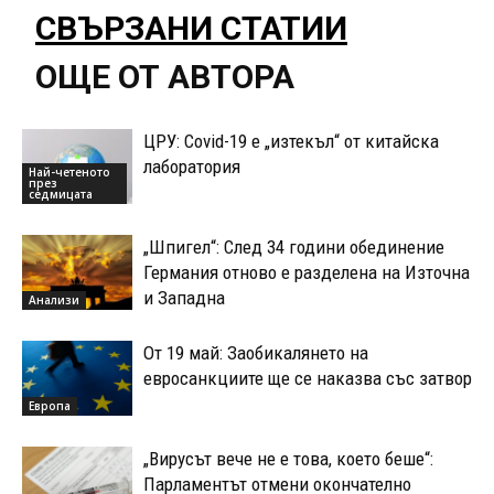
СВЪРЗАНИ СТАТИИ
ОЩЕ ОТ АВТОРА
ЦРУ: Covid-19 е „изтекъл“ от китайска
лаборатория
Най-четеното
през
седмицата
„Шпигел“: След 34 години обединение
Германия отново е разделена на Източна
и Западна
Анализи
От 19 май: Заобикалянето на
евросанкциите ще се наказва със затвор
Европа
„Вирусът вече не е това, което беше“:
Парламентът отмени окончателно