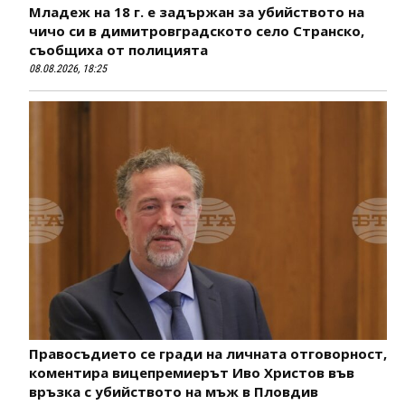
Младеж на 18 г. е задържан за убийството на
чичо си в димитровградското село Странско,
съобщиха от полицията
08.08.2026, 18:25
Правосъдието се гради на личната отговорност,
коментира вицепремиерът Иво Христов във
връзка с убийството на мъж в Пловдив