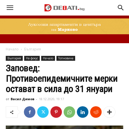
Начало
България
България
На фокус
Начало
Топновина
Заповед:
Противоепидемичните мерки
остават в сила до 31 януари
от
Васил Димов
-
18.12.2020, 19:17