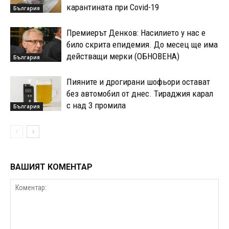
карантината при Covid-19
България
Премиерът Денков: Насилието у нас е
било скрита епидемия. До месец ще има
действащи мерки (ОБНОВЕНА)
България
Пияните и дрогирани шофьори остават
без автомобил от днес. Тираджия карал
с над 3 промила
България
ВАШИЯТ КОМЕНТАР