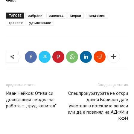
600
ТАГОВЕ
забрани
заповед
мерки
пандемия
срокове
удължаване
предишна статия
Следваща статия
Иван Нейков: Отива си
Спецпрокуратурата не откри
досегашният модел на
данни Борисов да е
работа – „труд-капитал“
участвал в изтеклите записи
или да е повлиял на АДФИ и
КФН