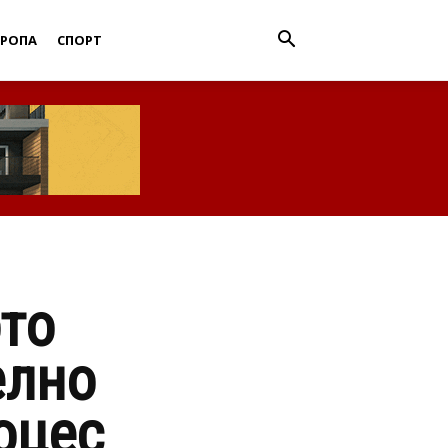
ВРОПА
СПОРТ
то
елно
оцес