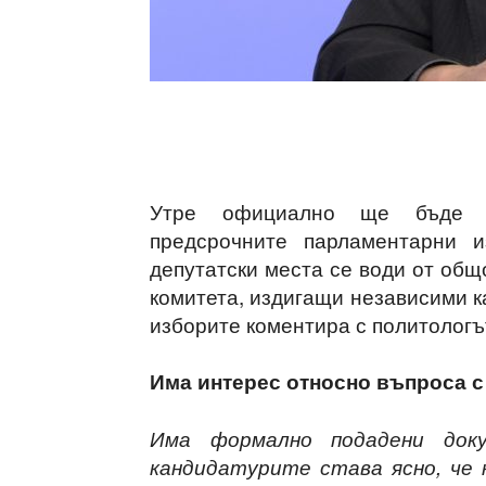
Утре официално ще бъде о
предсрочните парламентарни и
депутатски места се води от общ
комитета, издигащи независими к
изборите коментира с политологъ
Има интерес относно въпроса с
Има формално подадени док
кандидатурите става ясно, че 