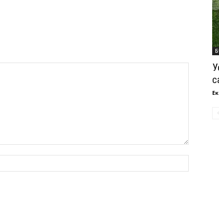
Б
У
с
Ек