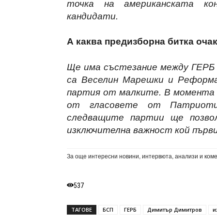
точка на американската к
кандидати.
А каква предизборна битка очак
Ще има състезание между ГЕРБ
са Веселин Марешки и Реформ
партия от малките. В момента
от гласовете от Патриоти
следващите партии ще позво
изключителна важност кой първи
За още интересни новини, интервюта, анализи и ком
537
ТАГОВЕ
БСП
ГЕРБ
Димитър Димитров
и