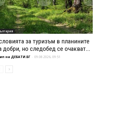
ългария
словията за туризъм в планините
а добри, но следобед се очакват...
ип на ДЕБАТИ.БГ
-
09.08.2026, 09:51