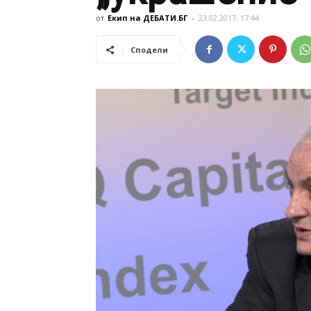
от
Екип на ДЕБАТИ.БГ
-
23.02.2017, 17:44
Сподели