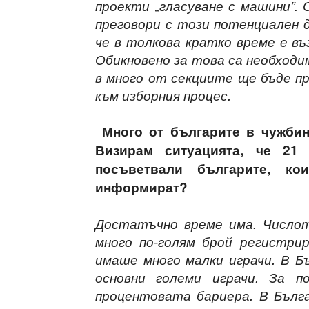
проекти „гласуване с машини”.
преговори с този потенциален 
че в толкова кратко време е въ
Обикновено за това са необходи
в много от секциите ще бъде п
към изборния процес.
Много от българите в чужбина
Визирам ситуацията, че 21 
посъветвали българите, к
информират?
Достатъчно време има. Числот
много по-голям брой регистрир
имаше много малки играчи. В Б
основни големи играчи. За 
процентовата бариера. В Бълг