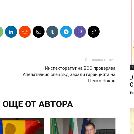
Следваща статия
К
Инспекторатът на ВСС проверява
Aпелативния спецсъд заради гаранцията на
„
Ценко Чоков
С
Ек
ОЩЕ ОТ АВТОРА