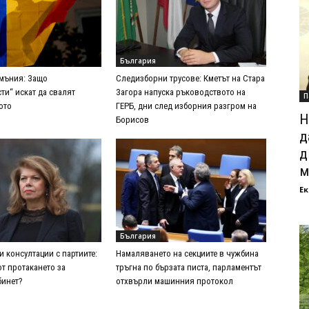
България
умъния: Защо
Следизборни трусове: Кметът на Стара
ти“ искат да свалят
Загора напуска ръководството на
П
ото
ГЕРБ, дни след изборния разгром на
Н
Борисов
д
д
м
Ек
България
 консултации с партиите:
Намаляването на секциите в чужбина
от протакането за
тръгна по бързата писта, парламентът
бинет?
отхвърли машинния протокол