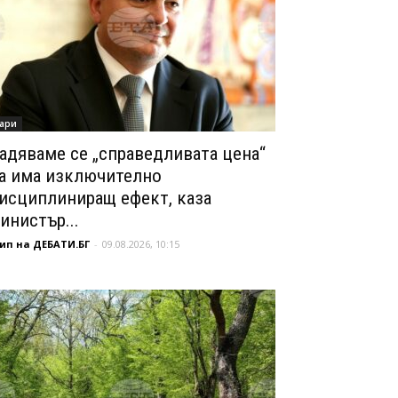
ари
адяваме се „справедливата цена“
а има изключително
исциплиниращ ефект, каза
инистър...
ип на ДЕБАТИ.БГ
-
09.08.2026, 10:15