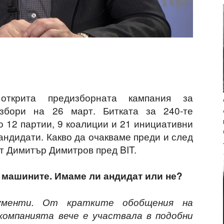
ткрита предизборната кампания за
збори на 26 март. Битката за 240-те
о 12 партии, 9 коалиции и 21 инициативни
андидати. Какво да очакваме преди и след
т Димитър Димитров пред BIT.
 машините. Имаме ли андидат или не?
ументи. От кратките обобщения на
компанията вече е участвала в подобни