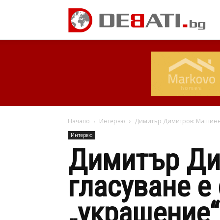
Начало
Интервю
Димитър Димитров: Машинно
Интервю
Димитър Ди
гласуване е
„украшение“