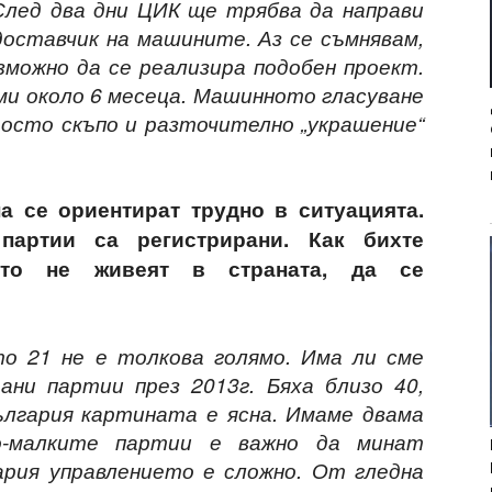
 След два дни ЦИК ще трябва да направи
доставчик на машините. Аз се съмнявам,
зможно да се реализира подобен проект.
ми около 6 месеца. Машинното гласуване
росто скъпо и разточително „украшение“
 се ориентират трудно в ситуацията.
партии са регистрирани. Как бихте
оито не живеят в страната, да се
о 21 не е толкова голямо. Има ли сме
ани партии през 2013г. Бяха близо 40,
ългария картината е ясна. Имаме двама
по-малките партии е важно да минат
ария управлението е сложно. От гледна