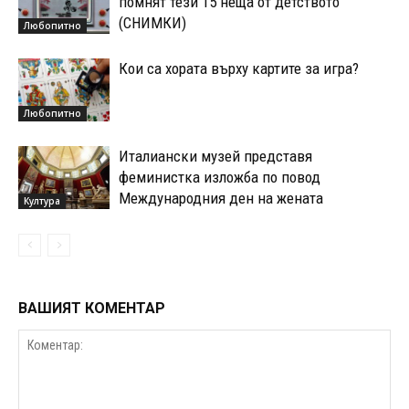
помнят тези 15 неща от детството
(СНИМКИ)
Любопитно
Кои са хората върху картите за игра?
Любопитно
Италиански музей представя
феминистка изложба по повод
Международния ден на жената
Култура
ВАШИЯТ КОМЕНТАР