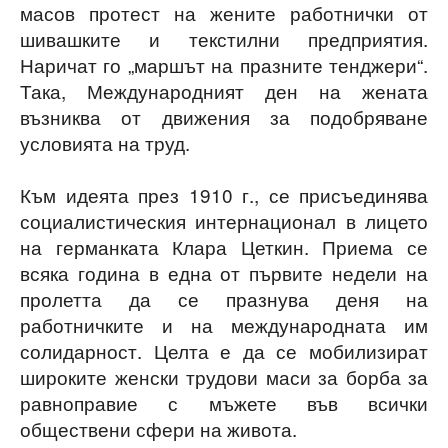
масов протест на жените работнички от
шивашките и текстилни предприятия.
Наричат го „маршът на празните тенджери“.
Така, Международният ден на жената
възниква от движения за подобряване
условията на труд.
Към идеята през 1910 г., се присъединява
социалистическия интернационал в лицето
на германката Клара Цеткин. Приема се
всяка година в една от първите недели на
пролетта да се празнува деня на
работничките и на международната им
солидарност. Целта е да се мобилизират
широките женски трудови маси за борба за
равноправие с мъжете във всички
обществени сфери на живота.