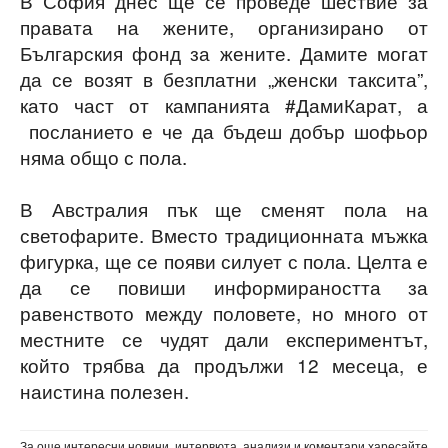
В София днес ще се проведе шествие за
правата на жените, организирано от
Българския фонд за жените. Дамите могат
да се возят в безплатни „женски таксита”,
като част от кампанията #ДамиКарат, а
посланието е че да бъдеш добър шофьор
няма общо с пола.
В Австралия пък ще сменят пола на
светофарите. Вместо традиционната мъжка
фигурка, ще се появи силует с пола. Целта е
да се повиши информираността за
равенството между половете, но много от
местните се чудят дали експериментът,
който трябва да продължи 12 месеца, е
наистина полезен.
За още интересни новини, интервюта, анализи и коментари харесайте