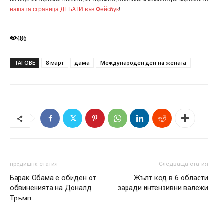
нашата страница ДЕБАТИ във Фейсбук
!
486
ТАГОВЕ
8 март
дама
Международен ден на жената
предишна статия
Следваща статия
Барак Обама е обиден от
Жълт код в 6 области
обвиненията на Доналд
заради интензивни валежи
Тръмп