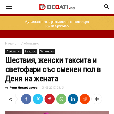
Начало
Любопитно
Любопитно
На фокус
Топновина
Шествия, женски таксита и
светофари със сменен пол в
Деня на жената
от
Рени Никифорова
-
08.03.2017, 08:43