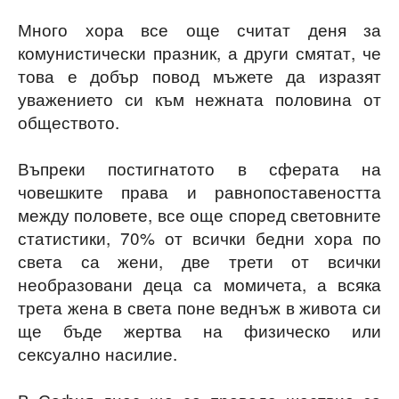
Много хора все още считат деня за
комунистически празник, а други смятат, че
това е добър повод мъжете да изразят
уважението си към нежната половина от
обществото.
Въпреки постигнатото в сферата на
човешките права и равнопоставеността
между половете, все още според световните
статистики, 70% от всички бедни хора по
света са жени, две трети от всички
необразовани деца са момичета, а всяка
трета жена в света поне веднъж в живота си
ще бъде жертва на физическо или
сексуално насилие.