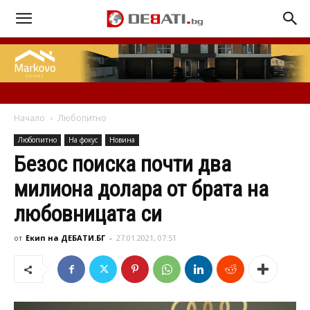
Начало
Любопитно
Любопитно
На фокус
Новина
Безос поиска почти два
милиона долара от брата на
любовницата си
от
Екип на ДЕБАТИ.БГ
-
27.01.2021, 07:51