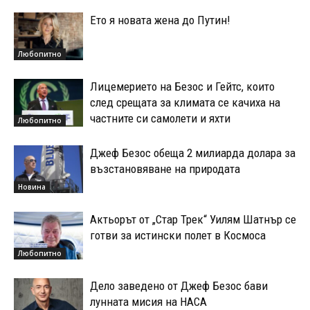
Ето я новата жена до Путин!
Любопитно
Лицемерието на Безос и Гейтс, които
след срещата за климата се качиха на
частните си самолети и яхти
Любопитно
Джеф Безос обеща 2 милиарда долара за
възстановяване на природата
Новина
Актьорът от „Стар Трек“ Уилям Шатнър се
готви за истински полет в Космоса
Любопитно
Дело заведено от Джеф Безос бави
лунната мисия на НАСА