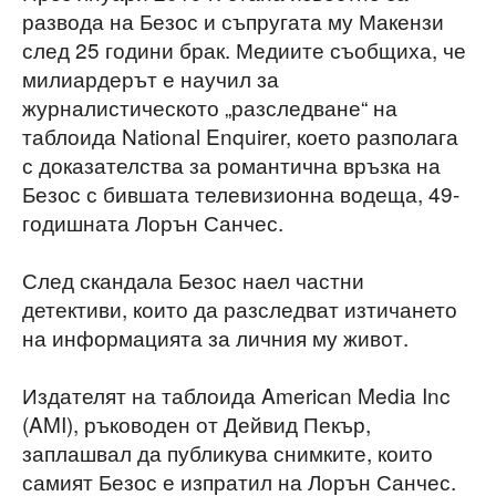
развода на Безос и съпругата му Макензи
след 25 години брак. Медиите съобщиха, че
милиардерът е научил за
журналистическото „разследване“ на
таблоида National Enquirer, което разполага
с доказателства за романтична връзка на
Безос с бившата телевизионна водеща, 49-
годишната Лорън Санчес.
След скандала Безос наел частни
детективи, които да разследват изтичането
на информацията за личния му живот.
Издателят на таблоида American Media Inc
(AMI), ръководен от Дейвид Пекър,
заплашвал да публикува снимките, които
самият Безос е изпратил на Лорън Санчес.