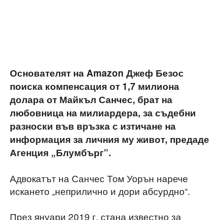
Основателят на Amazon Джеф Безос
поиска компенсация от 1,7 милиона
долара от Майкъл Санчес, брат на
любовница на милиардера, за съдебни
разноски във връзка с изтичане на
информация за личния му живот, предаде
Агенция „Блумбърг”.
Адвокатът на Санчес Том Уорън нарече
искането „неприлично и дори абсурдно“.
През януари 2019 г. стана известно за