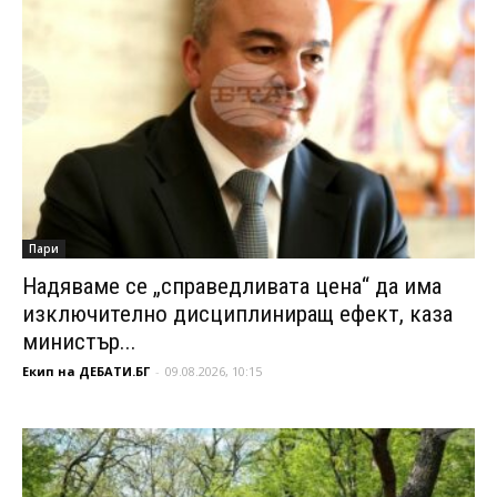
Пари
Надяваме се „справедливата цена“ да има
изключително дисциплиниращ ефект, каза
министър...
Екип на ДЕБАТИ.БГ
-
09.08.2026, 10:15