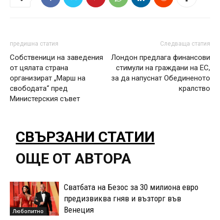
предишна статия
Следваща статия
Собственици на заведения
Лондон предлага финансови
от цялата страна
стимули на граждани на ЕС,
организират „Марш на
за да напуснат Обединеното
свободата“ пред
кралство
Министерския съвет
СВЪРЗАНИ СТАТИИ
ОЩЕ ОТ АВТОРА
Сватбата на Безос за 30 милиона евро
предизвиква гняв и възторг във
Венеция
Любопитно