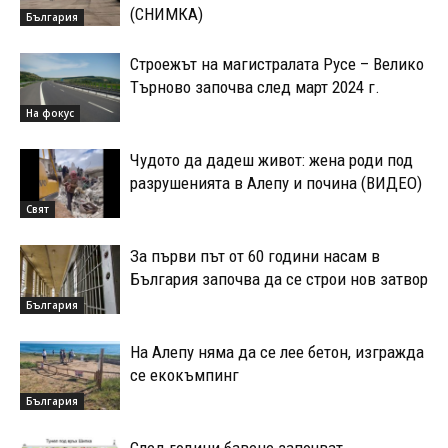
(СНИМКА)
България
Строежът на магистралата Русе – Велико
Търново започва след март 2024 г.
На фокус
Чудото да дадеш живот: жена роди под
разрушенията в Алепу и почина (ВИДЕО)
Свят
За първи път от 60 години насам в
България започва да се строи нов затвор
България
На Алепу няма да се лее бетон, изгражда
се екокъмпинг
България
След години бавене започват