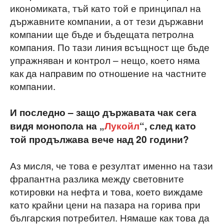
икономиката, тъй като той е принципал на
държавните компании, а от тези държавни
компании ще бъде и бъдещата петролна
компания. По тази линия всъщност ще бъде
упражняван и контрол – нещо, което няма
как да направим по отношение на частните
компании.
И последно – защо държавата чак сега
видя монопола на „
Лукойл
“, след като
той продължава вече над 20 години?
Аз мисля, че това е резултат именно на тази
фрапантна разлика между световните
котировки на нефта и това, което виждаме
като крайни цени на пазара на горива при
българския потребител. Нямаше как това да