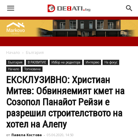
Начало
България
България
В РАЗВИТИЕ
Избор на редактора
Интервю
На фокус
Начало
Топновина
ЕКСКЛУЗИВНО: Христиан
Митев: Обвиняемият кмет на
Созопол Панайот Рейзи е
разрешил строителството на
хотел на Алепу
от
Павела Костова
-
05.06.2020, 14:50