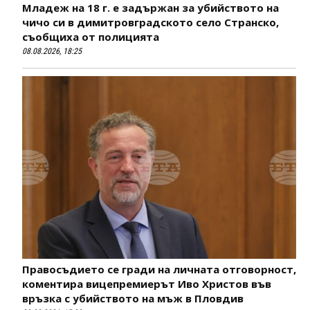
Младеж на 18 г. е задържан за убийството на
чичо си в димитровградското село Странско,
съобщиха от полицията
08.08.2026, 18:25
Правосъдието се гради на личната отговорност,
коментира вицепремиерът Иво Христов във
връзка с убийството на мъж в Пловдив