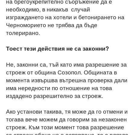
на брегоукрепително съоръжение да е
необходимо, в никакъв случай
изграждането на хотели и бетонирането на
Черноморието не трябва да бъде
толерирано.
Тоест тези действия не са законни?
Не, законни са, тъй като има разрешение за
строеж от община Созопол. Общината в
момента извършва вътрешна проверка дали
има нередности по отношение на това
издадено разрешително за строеж.
Ако установи такива, тя може да го отмени и
тогава вече можем да говорим за незаконен
строеж. Към този момент това разрешение
за строеж обаче не е оспорвано, то е влязло