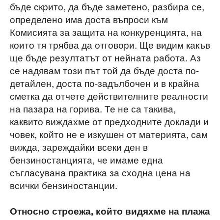
бъде скрито, да бъде заметено, разбира се,
определено има доста въпроси към
Комисията за защита на конкуренцията, на
които тя трябва да отговори. Ще видим какъв
ще бъде резултатът от нейната работа. Аз
се надявам този път той да бъде доста по-
детайлен, доста по-задълбочен и в крайна
сметка да отчете действителните реалности
на пазара на горива. Те не са такива,
каквито виждахме от предходните доклади и
човек, който не е изкушен от материята, сам
вижда, зареждайки всеки ден в
бензиностанцията, че имаме една
съгласувана практика за сходна цена на
всички бензиностанции.
Относно строежа, който видяхме на плажа