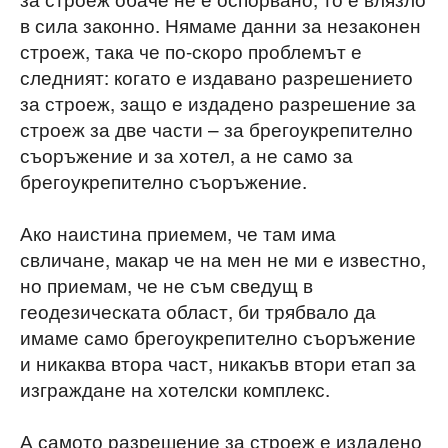
в сила законно. Нямаме данни за незаконен
строеж, така че по-скоро проблемът е
следният: когато е издавано разрешението
за строеж, защо е издадено разрешение за
строеж за две части – за брегоукрепително
съоръжение и за хотел, а не само за
брегоукрепително съоръжение.
Ако наистина приемем, че там има
свличане, макар че на мен не ми е известно,
но приемам, че не съм сведущ в
геодезическата област, би трябвало да
имаме само брегоукрепително съоръжение
и никаква втора част, никакъв втори етап за
изграждане на хотелски комплекс.
А самото разрешение за строеж е издадено