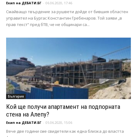
Екип на ДЕБАТИ.БГ
-
06.06.2020, 17:46
Смайващо твърдение за рушвети дойде от бившия областен
управител на Бургас Константин Гребенаров. Той заяви „в
прав текст“ пред бТВ, че не общинари са...
България
Кой ще получи апартамент на подпорната
стена на Алепу?
Екип на ДЕБАТИ.БГ
-
05.06.2020, 15:06
Вече две години сме свидетели как една близка до властта