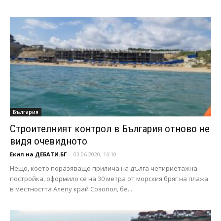
България
Строителният контрол в България отново не
видя очевидното
Екип на ДЕБАТИ.БГ
-
03.06.2020, 16:10
Нещо, което поразяващо прилича на дълга четириетажна
постройка, оформило се на 30 метра от морския бряг на плажа
в местността Алепу край Созопол, бе...