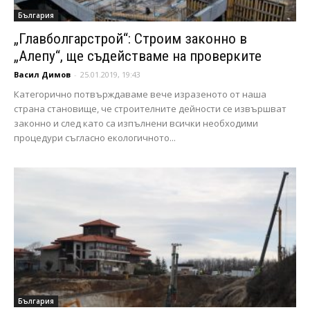
България
„Главболгарстрой“: Строим законно в
„Алепу“, ще съдействаме на проверките
Васил Димов
-
25.01.2019, 19:43
Категорично потвърждаваме вече изразеното от наша
страна становище, че строителните дейности се извършват
законно и след като са изпълнени всички необходими
процедури съгласно екологичното...
България