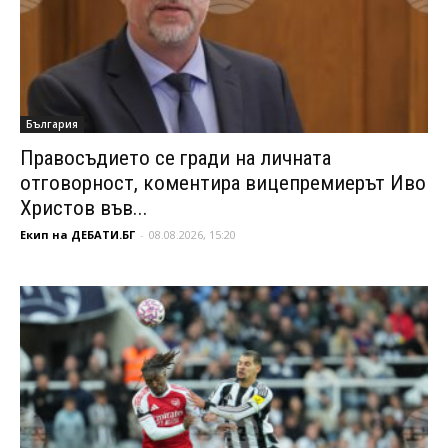
България
Правосъдието се гради на личната
отговорност, коментира вицепремиерът Иво
Христов във...
Екип на ДЕБАТИ.БГ
-
08.08.2026, 15:20