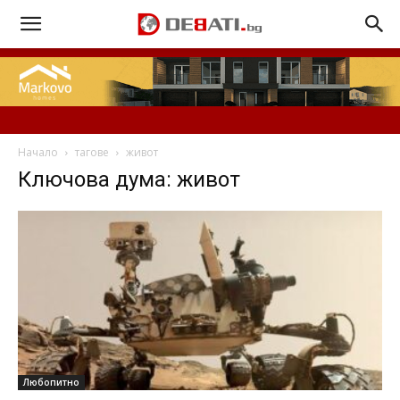
Начало
тагове
живот
Ключова дума: живот
Любопитно