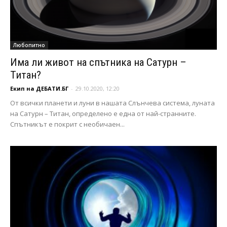
Любопитно
Има ли живот на спътника на Сатурн –
Титан?
Екип на ДЕБАТИ.БГ
-
29.10.2020, 12:20
От всички планети и луни в нашата Слънчева система, луната
на Сатурн – Титан, определено е една от най-странните.
Спътникът е покрит с необичаен...