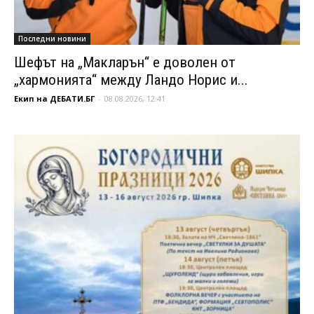
Последни новини
Шефът на „Макларън“ е доволен от
„хармонията“ между Ландо Норис и...
Екип на ДЕБАТИ.БГ
-
08.08.2026, 12:41