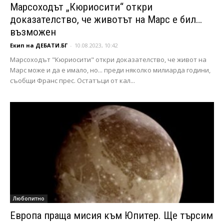
Марсоходът „Кюриосити“ откри
доказателство, че животът на Марс е бил…
възможен
Екип на ДЕБАТИ.БГ
-
10.08.2023, 10:42
Марсоходът "Кюриосити" откри доказателство, че живот на
Марс може и да е имало, но... преди няколко милиарда години,
съобщи Франс прес. Остатъци от кал...
Любопитно
Европа праща мисия към Юпитер. Ще търсим