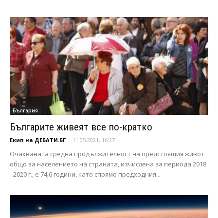
България
Българите живеят все по-кратко
Екип на ДЕБАТИ.БГ
-
11.05.2021, 16:27
Очакваната средна продължителност на предстоящия живот
общо за населението на страната, изчислена за периода 2018
- 2020 г., е 74,6 години, като спрямо предходния...