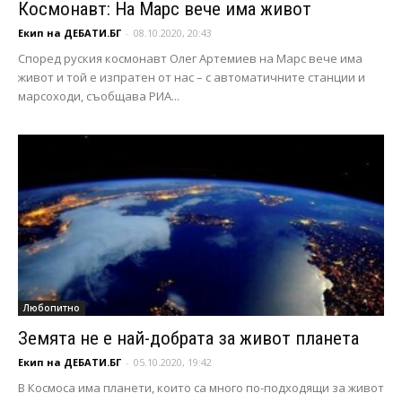
Космонавт: На Марс вече има живот
Екип на ДЕБАТИ.БГ
-
08.10.2020, 20:43
Според руския космонавт Олег Артемиев на Марс вече има
живот и той е изпратен от нас – с автоматичните станции и
марсоходи, съобщава РИА...
Любопитно
Земята не е най-добрата за живот планета
Екип на ДЕБАТИ.БГ
-
05.10.2020, 19:42
В Космоса има планети, които са много по-подходящи за живот