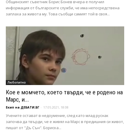
Общинският съветник Борис Бонев вчера е получил
информация от българските служби, че има непосредствена
заплаха за живота му. Това съобщи самият той в своя...
Любопитно
Кое е момчето, което твърди, че е родено на
Марс, и...
Екип на ДЕБАТИ.БГ
-
17.05.2021, 18:08
Учените остават в недоумение, след като млад руснак
започва да твърди, че е живял на Марс в предишния си живот,
пишат от "Дъ Сън". Бориска...