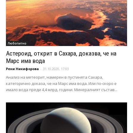
Любопитно
Астероид, открит в Сахара, доказва, че на
Марс има вода
Рени Никифорова
-
31.10.2020, 17:03
Анализ на метеорит, намерен в пустинята Сахара,
категорично доказа, че на Марс има вода. Или по-скоро е
имало вода преди 4,4 млрд. години. Минералният състав...