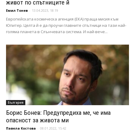
живот по спътниците й
Емил Тонев
-
13.04.2023, 18:19
Европейската космическа агенция (ЕКА) праща мисия към
Юпитер. Целта й е да проучи главните спътници на тази най-
голяма планета в Слънчевата система. И най-вече...
България
Борис Бонев: Предупредиха ме, че има
опасност за живота ми
Павела Костова
-
08.01.2022, 15:42