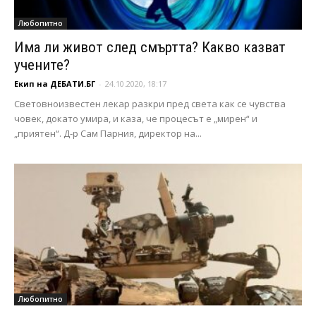
Любопитно
Има ли живот след смъртта? Какво казват
учените?
Екип на ДЕБАТИ.БГ
-
24.10.2020, 18:17
Световноизвестен лекар разкри пред света как се чувства
човек, докато умира, и каза, че процесът е „мирен“ и
„приятен“. Д-р Сам Парния, директор на...
Любопитно