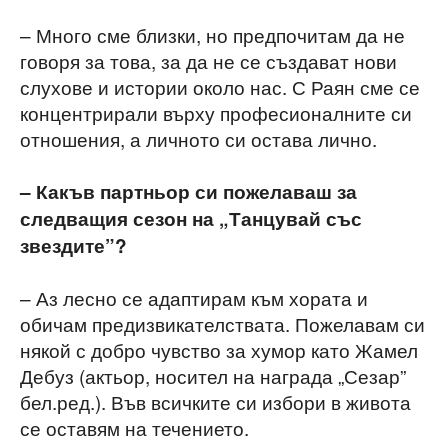
– Много сме близки, но предпочитам да не
говоря за това, за да не се създават нови
слухове и истории около нас. С Раян сме се
концентрирали върху професионалните си
отношения, а личното си остава лично.
– Какъв партньор си пожелаваш за
следващия сезон на „Танцувай със
звездите”?
– Аз лесно се адаптирам към хората и
обичам предизвикателствата. Пожелавам си
някой с добро чувство за хумор като Жамел
Дебуз (актьор, носител на награда „Сезар”
бел.ред.). Във всичките си избори в живота
се оставям на течението.