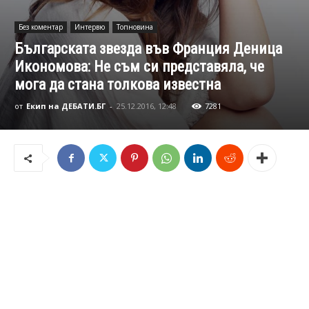
Без коментар
Интервю
Топновина
Българската звезда във Франция Деница
Икономова: Не съм си представяла, че
мога да стана толкова известна
от
Екип на ДЕБАТИ.БГ
-
25.12.2016, 12:48
7281