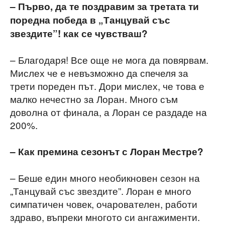
– Първо, да те поздравим за третата ти
поредна победа в „Танцувай със
звездите”! как се чувстваш?
– Благодаря! Все още не мога да повярвам.
Мислех че е невъзможно да спечеля за
трети пореден път. Дори мислех, че това е
малко нечестно за Лоран. Много съм
доволна от финала, а Лоран се раздаде на
200%.
– Как премина сезонът с Лоран Местре?
– Беше един много необикновен сезон на
„Танцувай със звездите”. Лоран е много
симпатичен човек, очарователен, работи
здраво, въпреки многото си ангажименти.