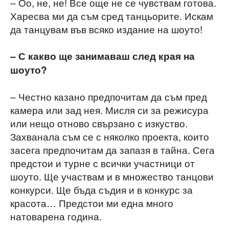
– Оо, не, не! Все още не се чувствам готова.
Харесва ми да съм сред танцьорите. Искам
да танцувам във всяко издание на шоуто!
– С какво ще занимаваш след края на
шоуто?
– Честно казано предпочитам да съм пред
камера или зад нея. Мисля си за режисура
или нещо отново свързано с изкуство.
Захванала съм се с няколко проекта, които
засега предпочитам да запазя в тайна. Сега
предстои и турне с всички участници от
шоуто. Ще участвам и в множество танцови
конкурси. Ще бъда съдия и в конкурс за
красота… Предстои ми една много
натоварена година.