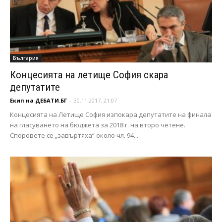
България
Концесията на летище София скара
депутатите
Екип на ДЕБАТИ.БГ
-
30.11.2017, 21:07
Концесията на Летище София изпокара депутатите на финала
на гласуването на бюджета за 2018 г. на второ четене.
Споровете се „завъртяха“ около чл. 94...