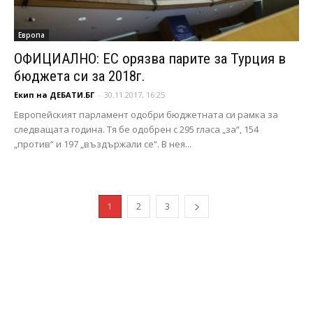
Европа
ОФИЦИАЛНО: ЕС орязва парите за Турция в
бюджета си за 2018г.
Екип на ДЕБАТИ.БГ
-
30.11.2017, 16:25
Европейският парламент одобри бюджетната си рамка за
следващата година. Тя бе одобрен с 295 гласа „за“, 154
„против“ и 197 „въздържали се“. В нея...
1
2
3