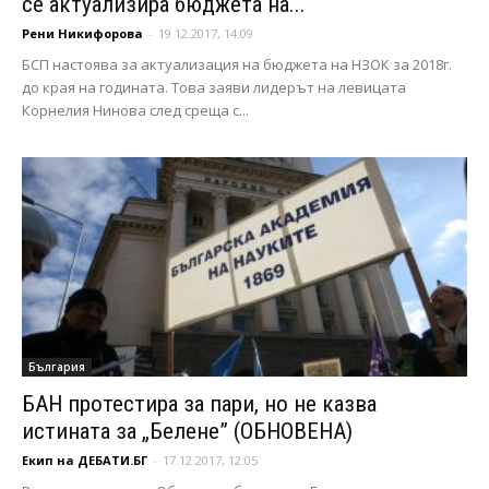
се актуализира бюджета на...
Рени Никифорова
-
19.12.2017, 14:09
БСП настоява за актуализация на бюджета на НЗОК за 2018г.
до края на годината. Това заяви лидерът на левицата
Корнелия Нинова след среща с...
България
БАН протестира за пари, но не казва
истината за „Белене” (ОБНОВЕНА)
Екип на ДЕБАТИ.БГ
-
17.12.2017, 12:05