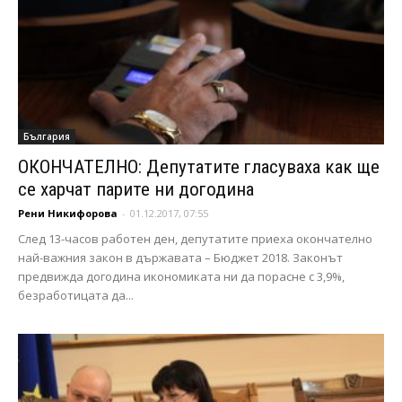
България
ОКОНЧАТЕЛНО: Депутатите гласуваха как ще
се харчат парите ни догодина
Рени Никифорова
-
01.12.2017, 07:55
След 13-часов работен ден, депутатите приеха окончателно
най-важния закон в държавата – Бюджет 2018. Законът
предвижда догодина икономиката ни да порасне с 3,9%,
безработицата да...