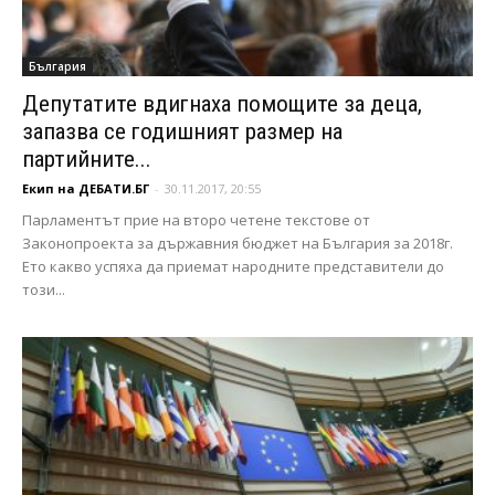
България
Депутатите вдигнаха помощите за деца,
запазва се годишният размер на
партийните...
Екип на ДЕБАТИ.БГ
-
30.11.2017, 20:55
Парламентът прие на второ четене текстове от
Законопроекта за държавния бюджет на България за 2018г.
Ето какво успяха да приемат народните представители до
този...