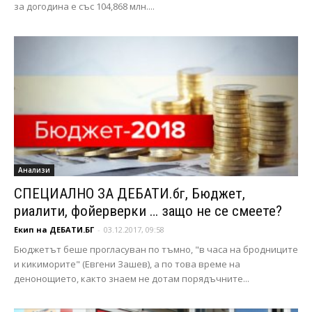
за догодина е със 104,868 млн....
Анализи
СПЕЦИАЛНО ЗА ДЕБАТИ.бг, Бюджет,
риалити, фойерверки … защо не се смеете?
Екип на ДЕБАТИ.БГ
-
03.12.2017, 09:58
Бюджетът беше прогласуван по тъмно, "в часа на бродниците
и кикиморите" (Евгени Зашев), а по това време на
денонощието, както знаем не дотам порядъчните...