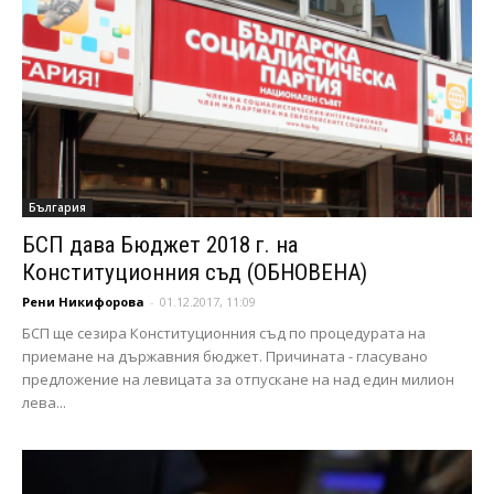
България
БСП дава Бюджет 2018 г. на
Конституционния съд (ОБНОВЕНА)
Рени Никифорова
-
01.12.2017, 11:09
БСП ще сезира Конституционния съд по процедурата на
приемане на държавния бюджет. Причината - гласувано
предложение на левицата за отпускане на над един милион
лева...