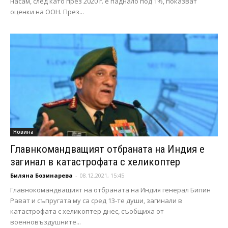
насам, след като през 2020 г. е паднало под 1%, показват
оценки на ООН. През...
Новина
Главнкомандващият отбраната на Индия е
загинал в катастрофата с хеликоптер
Биляна Бозинарева
-
08.12.2021, 15:45
Главнокомандващият на отбраната на Индия генерал Бипин
Рават и съпругата му са сред 13-те души, загинали в
катастрофата с хеликоптер днес, съобщиха от
военновъздушните...