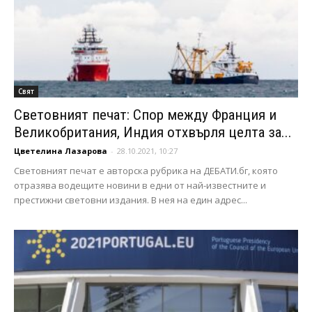
Свят
Световният печат: Спор между Франция и
Великобритания, Индия отхвърля целта за...
Цветелина Лазарова
-
28.10.2021, 10:27
Световният печат е авторска рубрика на ДЕБАТИ.бг, която
отразява водещите новини в едни от най-известните и
престижни световни издания. В нея на един адрес...