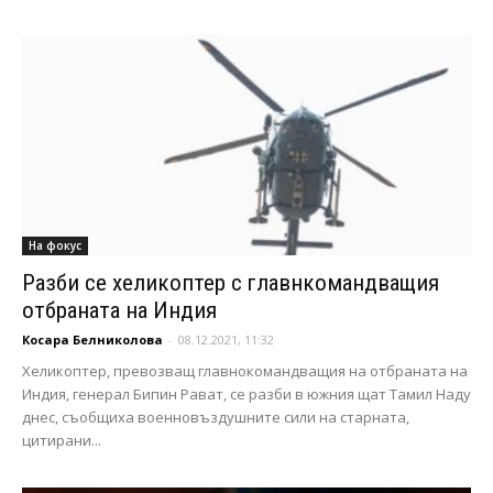
На фокус
Разби се хеликоптер с главнкомандващия
отбраната на Индия
Косара Белниколова
-
08.12.2021, 11:32
Хеликоптер, превозващ главнокомандващия на отбраната на
Индия, генерал Бипин Рават, се разби в южния щат Тамил Наду
днес, съобщиха военновъздушните сили на старната,
цитирани...