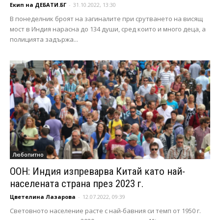
Екип на ДЕБАТИ.БГ
-
31.10.2022, 13:30
В понеделник броят на загиналите при срутването на висящ
мост в Индия нарасна до 134 души, сред които и много деца, а
полицията задържа...
Любопитно
ООН: Индия изпреварва Китай като най-
населената страна през 2023 г.
Цветелина Лазарова
-
12.07.2022, 09:39
Световното население расте с най-бавния си темп от 1950 г.