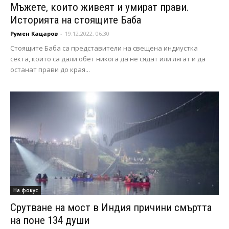
Мъжете, които живеят и умират прави.
Историята на стоящите Баба
Румен Кацаров
-
19.12.2022, 06:30
Стоящите Баба са представители на свещена индиустка
секта, които са дали обет никога да не сядат или лягат и да
останат прави до края...
На фокус
Срутване на мост в Индия причини смъртта
на поне 134 души