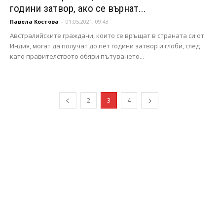
години затвор, ако се върнат...
Павела Костова
-
01.05.2021, 09:43
Австралийските граждани, които се връщат в страната си от
Индия, могат да получат до пет години затвор и глоби, след
като правителството обяви пътуването...
2
3
4