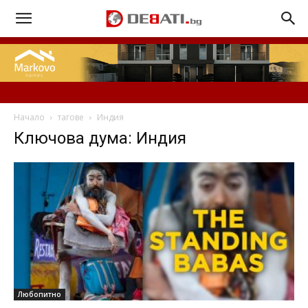
Начало
тагове
Индия
Ключова дума: Индия
Любопитно