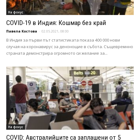
На фокус
COVID-19 в Индия: Кошмар без край
Павела Костова
-
02.05.2021, 08:00
В Индия за първи път статистиката показа 400 000 нови
случая на коронавирус за денонощие в събота. Същевремнно
страната демонстрира огромното си желание за...
На фокус
COVID: Австралийците са заплашени от 5