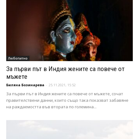
Любопитно
За първи път в Индия жените са повече от
мъжете
Биляна Бозинарева
-
25.11.2021, 15:52
За първи път в Индия жените са повече от мъжете, сочат
правителствени данни, които също така показват забавяне
на раждаемостта във втората по големина...